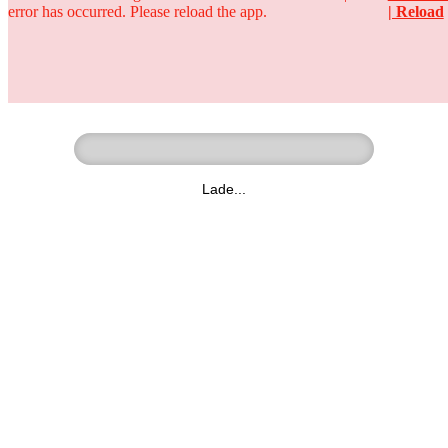
error has occurred. Please reload the app.
| Reload
Ringer - Liga - Datenbank
zum Video
Lade...