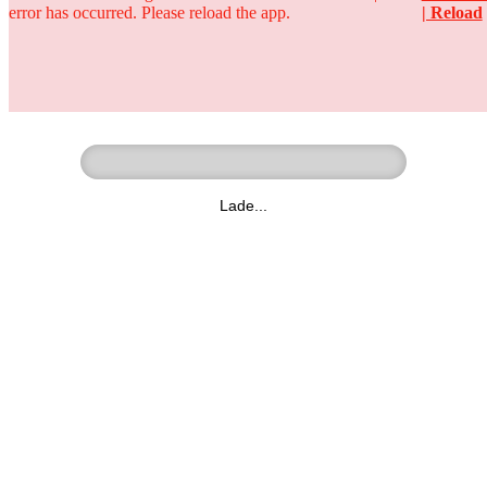
error has occurred. Please reload the app.
| Reload
Ringer - Liga - Datenbank
zum Video
Lade...