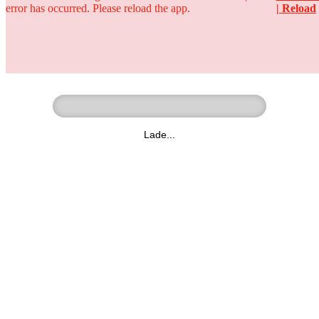
error has occurred. Please reload the app.
| Reload
Ringer - Liga - Datenbank
zum Video
Lade...