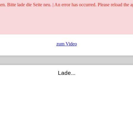
ten. Bitte lade die Seite neu. | An error has occurred. Please reload the a
25 Jahre
Ringer - Liga - Datenbank
zum Video
Lade...