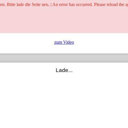
ten. Bitte lade die Seite neu. | An error has occurred. Please reload the a
25 Jahre
Ringer - Liga - Datenbank
zum Video
Lade...