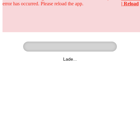
error has occurred. Please reload the app.
| Reload
Ringer - Liga - Datenbank
zum Video
Lade...