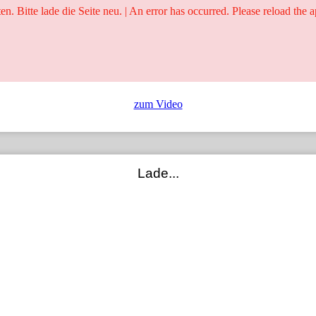
ten. Bitte lade die Seite neu. | An error has occurred. Please reload the a
25 Jahre
Ringer - Liga - Datenbank
zum Video
Lade...