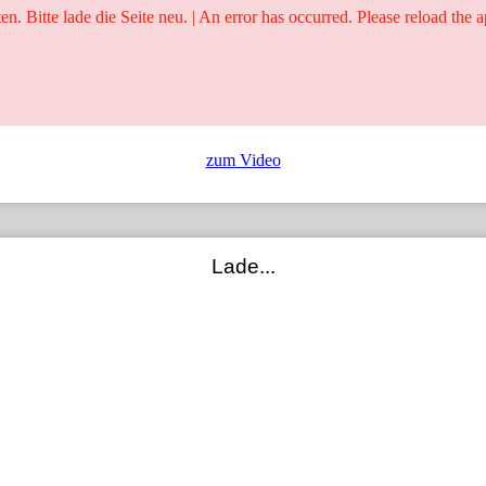
ten. Bitte lade die Seite neu. | An error has occurred. Please reload the a
25 Jahre
Ringer - Liga - Datenbank
zum Video
Lade...