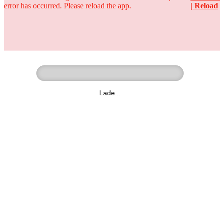
error has occurred. Please reload the app.
| Reload
Ringer - Liga - Datenbank
zum Video
Lade...