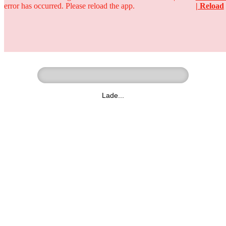
error has occurred. Please reload the app.
| Reload
Ringer - Liga - Datenbank
zum Video
Lade...