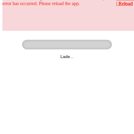
error has occurred. Please reload the app.
| Reload
Ringer - Liga - Datenbank
zum Video
Lade...