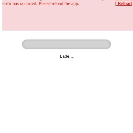
error has occurred. Please reload the app.
| Reload
Ringer - Liga - Datenbank
zum Video
Lade...