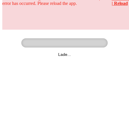
error has occurred. Please reload the app.
| Reload
Ringer - Liga - Datenbank
zum Video
Lade...