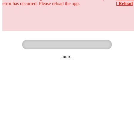
error has occurred. Please reload the app.
| Reload
Ringer - Liga - Datenbank
zum Video
Lade...