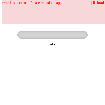
error has occurred. Please reload the app.
| Reload
Ringer - Liga - Datenbank
zum Video
Lade...