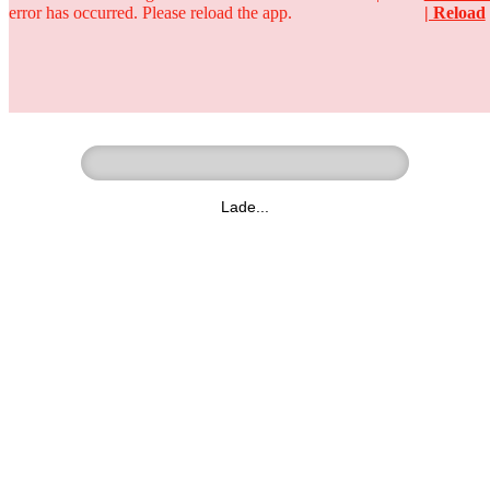
error has occurred. Please reload the app.
| Reload
Ringer - Liga - Datenbank
zum Video
Lade...