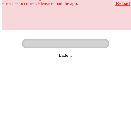
error has occurred. Please reload the app.
| Reload
Ringer - Liga - Datenbank
zum Video
Lade...